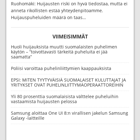
Ruohomäki: Huijausten riski on hyvä tiedostaa, mutta ei
anneta rikollisten estää yhteydenpitoamme.
Huijauspuheluiden määrä on taas…
VIIMEISIMMÄT
Huoli huijauksista muutti suomalaisten puhelimen
käytön – ”toivottavasti tärkeitä puheluita ei jää
saamatta”
Poliisi varoittaa puhelinliittymien kaappauksista
EPSI: MITEN TYYTYVÄISIÄ SUOMALAISET KULUTTAJAT JA
YRITYKSET OVAT PUHELINLIITTYMÄOPERAATTOREIHIN
Yli 80 prosenttia suomalaisista välttelee puheluihin
vastaamista huijausten pelossa
Samsung aloittaa One UI 8:n virallisen jakelun Samsung
Galaxy -laitteille