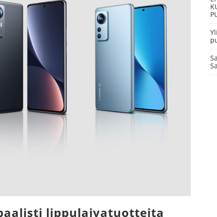
K
P
Yl
p
Sa
Sa
baalisti lippulaivatuotteita