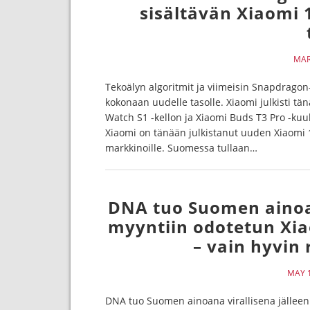
sisältävän Xiaomi 1
MAR
Tekoälyn algoritmit ja viimeisin Snapdragon
kokonaan uudelle tasolle. Xiaomi julkisti tä
Watch S1 -kellon ja Xiaomi Buds T3 Pro -kuul
Xiaomi on tänään julkistanut uuden Xiaomi 12
markkinoille. Suomessa tullaan…
DNA tuo Suomen ainoa
myyntiin odotetun Xia
– vain hyvin 
MAY 1
DNA tuo Suomen ainoana virallisena jällee