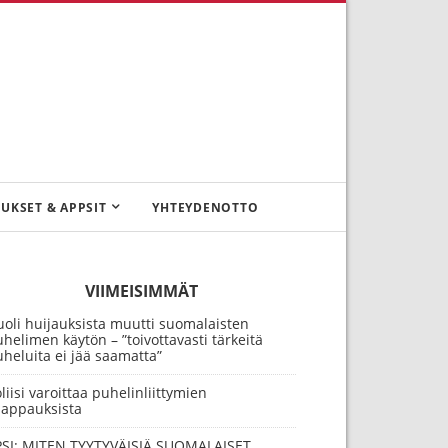
UKSET & APPSIT
YHTEYDENOTTO
VIIMEISIMMÄT
oli huijauksista muutti suomalaisten
helimen käytön – ”toivottavasti tärkeitä
heluita ei jää saamatta”
liisi varoittaa puhelinliittymien
aappauksista
PSI: MITEN TYYTYVÄISIÄ SUOMALAISET