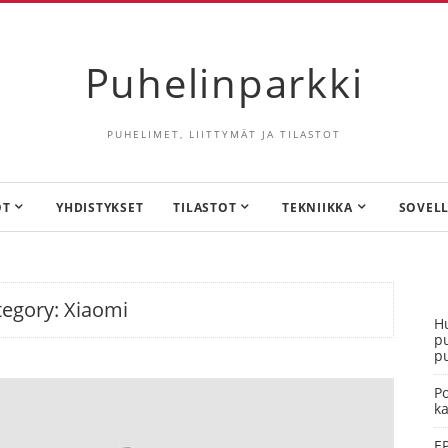
Puhelinparkki
PUHELIMET, LIITTYMÄT JA TILASTOT
ÖT
YHDISTYKSET
TILASTOT
TEKNIIKKA
SOVELL
tegory:
Xiaomi
Hu
pu
pu
Po
k
E