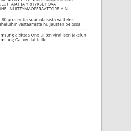
ULUTTAJAT JA YRITYKSET OVAT
UHELINLIITTYMÄOPERAATTOREIHIN
i 80 prosenttia suomalaisista välttelee
uheluihin vastaamista huijausten pelossa
msung aloittaa One UI 8:n virallisen jakelun
msung Galaxy -laitteille