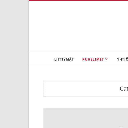
LIITTYMÄT
PUHELIMET
YHTI
Ca